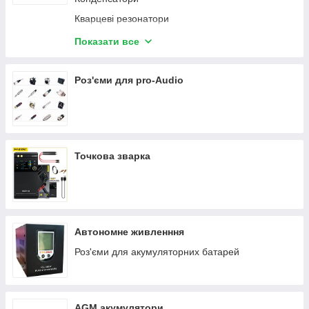
Кварцеві резонатори
Запобіжники
Показати все
Електронні компоненти - Інше
Роз'єми для pro-Audio
Точкова зварка
Автономне живленння
Роз'єми для акумуляторних батарей
AGM акумулятори