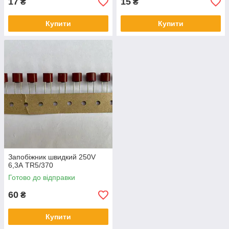
17
15
₴
₴
Купити
Купити
Запобіжник швидкий 250V
6,3А TR5/370
Готово до відправки
60
₴
Купити