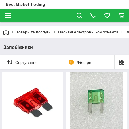
Best Market Trading
Товари та послуги
Пасивні електронні компоненти
З
Запобіжники
Сортування
0
Фільтри