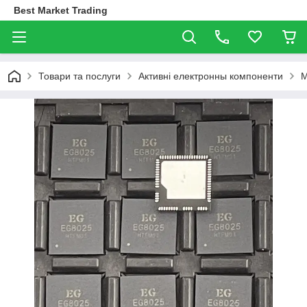
Best Market Trading
Товари та послуги
Активні електронны компоненти
М