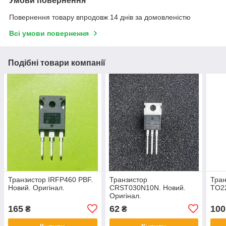
Умови повернення
Повернення товару впродовж 14 днів за домовленістю
Всі умови повернення
Подібні товари компанії
Транзистор IRFP460 PBF.
Транзистор
Тра
Новий. Оригінал.
CRST030N10N. Новий.
TO22
Оригінал.
165
62
100
₴
₴