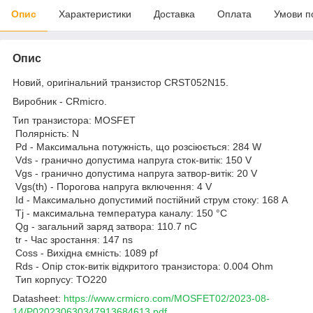
Опис
Характеристики
Доставка
Оплата
Умови п
Опис
Новий, оригінальний транзистор CRST052N15.
Виробник - CRmicro.
Тип транзистора: MOSFET
Полярність: N
Pd - Максимальна потужність, що розсіюється: 284 W
Vds - гранично допустима напруга сток-витік: 150 V
Vgs - гранично допустима напруга затвор-витік: 20 V
Vgs(th) - Порогова напруга включення: 4 V
Id - Максимально допустимий постійний струм стоку: 168 A
Tj - максимальна температура каналу: 150 °C
Qg - загальний заряд затвора: 110.7 nC
tr - Час зростання: 147 ns
Coss - Вихідна ємність: 1089 pf
Rds - Опір сток-витік відкритого транзистора: 0.004 Ohm
Тип корпусу: TO220
Datasheet:
https://www.crmicro.com/MOSFET02/2023-08-
14/P020230630347913684613.pdf