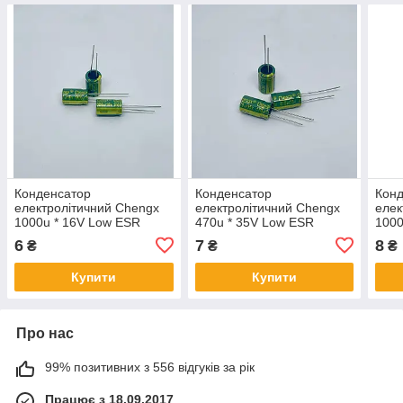
Конденсатор
Конденсатор
Кон
електролітичний Chengx
електролітичний Chengx
елек
1000u * 16V Low ESR
470u * 35V Low ESR
1000
6
7
8
₴
₴
₴
Купити
Купити
Про нас
99% позитивних з 556 відгуків за рік
Працює з 18.09.2017