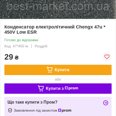
Конденсатор електролітичний Chengx 47u *
450V Low ESR
Готово до відправки
Код: 47*450 le
Роздріб
29
₴
Купити
або
Купити з
Що таке купити з Пром?
Замовлення під захистом