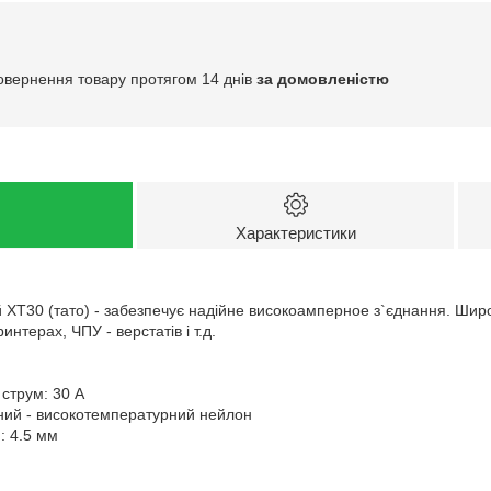
овернення товару протягом 14 днів
за домовленістю
Характеристики
 XT30 (тато) - забезпечує надійне високоамперное з`єднання. Шир
интерах, ЧПУ - верстатів і т.д.
струм: 30 A
ний - високотемпературний нейлон
: 4.5 мм