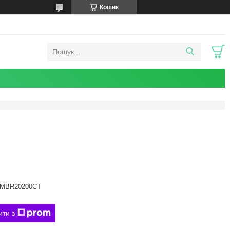
Кошик
MBR20200CT
ити з