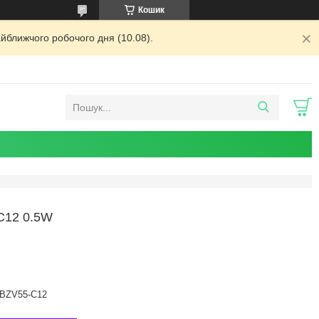
Кошик
йближчого робочого дня (10.08).
12 0.5W
BZV55-C12