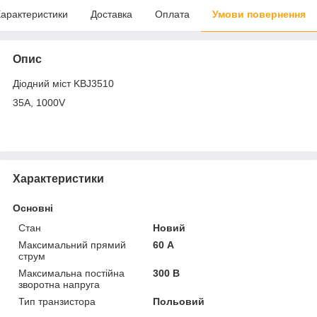
арактеристики
Доставка
Оплата
Умови повернення
Опис
Діодний міст KBJ3510
35А, 1000V
Характеристики
Основні
Стан
Новий
Максимальний прямий
60 А
струм
Максимальна постійна
300 В
зворотна напруга
Тип транзистора
Польовий