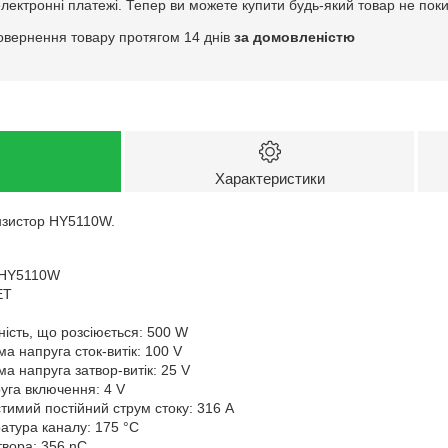
електронні платежі. Тепер ви можете купити будь-який товар не пок
овернення товару протягом 14 днів
за домовленістю
Характеристики
нзистор HY5110W.
 HY5110W
ET
ість, що розсіюється: 500 W
ма напруга сток-витік: 100 V
ма напруга затвор-витік: 25 V
руга включення: 4 V
тимий постійний струм стоку: 316 A
атура каналу: 175 °C
твора: 356 nC