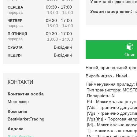
У компанії підключені 
09:30
17:00
СЕРЕДА
п
13:00
14:00
09:30
17:00
ЧЕТВЕР
13:00
14:00
09:30
17:00
ПʼЯТНИЦЯ
13:00
14:00
Вихідний
СУБОТА
Опис
Вихідний
НЕДІЛЯ
Новий, оригінальний тра
Виробництво - Huayi.
КОНТАКТИ
Найменування приладу:
Тип транзистора: MOSF
Полярність: N
Менеджер
Pd - Максимальна потужн
|Vds| - гранично допусти
|Vgs| - гранично допусти
BestMarketTrading
|Vgs(th)| - Порогова нап
|Id| - Максимально допус
Tj - максимальна темпер
Qg - Загальний заряд за
Хуст, Україна