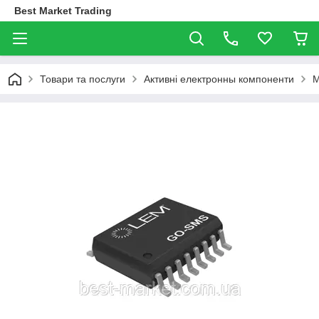
Best Market Trading
Товари та послуги
Активні електронны компоненти
М