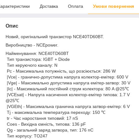
арактеристики
Доставка
Оплата
Умови повернення
Опис
Новий, оригінальний транзистор NCE40TD60BT.
Виробництво - NCEpower.
Найменування: NCE40TD60BT
Тип транзистора: IGBT + Diode
Тип керуючого каналу: N
Pc - Максимальна потужність, що розсіюється: 286 W
|Vce| - гранично-допустима напруга колектор-емітер: 600 V
|Vge| - Максимально допустима напруга емітер-затвор: 30 V
|Ic| - Максимальний постійний струм колектора: 80 A @25℃
|VCEsat| - Напруга насичення колектор-емітер типова: 1.7 V
@25℃
|VGEth| - Максимальна гранична напруга затвор-емітер: 6 V
Tj - максимальна температура переходу: 150 ℃
tr - Час наростання типовий: 17 nS
Coes - Вихідна ємність, типова: 136 pF
Qg - загальний заряд затвора, тип: 176 nC
Тип корпусу: TO247