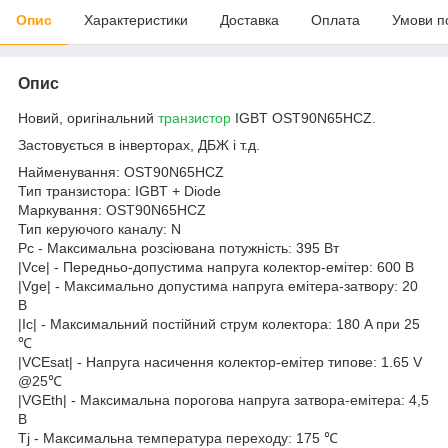
Опис
Характеристики
Доставка
Оплата
Умови п
Опис
Новий, оригінальний
транзистор
IGBT OST90N65HCZ.
Застовується в інверторах, ДБЖ і т.д.
Найменування: OST90N65HCZ
Тип транзистора: IGBT + Diode
Маркування: OST90N65HCZ
Тип керуючого каналу: N
Pc - Максимальна розсіювана потужність: 395 Вт
|Vce| - Передньо-допустима напруга колектор-емітер: 600 В
|Vge| - Максимально допустима напруга емітера-затвору: 20
В
|Ic| - Максимальний постійний струм колектора: 180 A при 25
℃
|VCEsat| - Напруга насичення колектор-емітер типове: 1.65 V
@25℃
|VGEth| - Максимальна порогова напруга затвора-емітера: 4,5
В
Tj - Максимальна температура переходу: 175 ℃