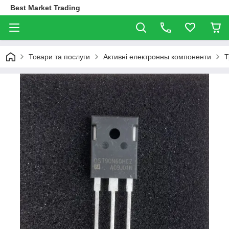
Best Market Trading
Товари та послуги
Активні електронны компоненти
Т