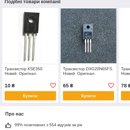
Подібні товари компанії
Транзистор KSE350.
Транзистор DXG20N65FS.
Тра
Новий. Оригінал.
Новий. Оригінал.
Нови
10
65
78
₴
₴
Купити
Купити
Про нас
99% позитивних з 554 відгуків за рік