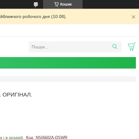
Кошик
йближчого робочого дня (10.08).
 ОРИГІНАЛ.
 і в роздріб
Код:
NSI6602A-DSWR