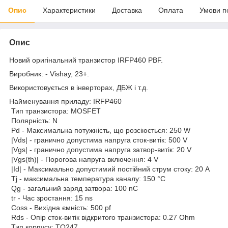
Опис
Характеристики
Доставка
Оплата
Умови п
Опис
Новий оригінальний транзистор IRFP460 PBF.
Виробник: - Vishay, 23+.
Використовується в інверторах, ДБЖ і т.д.
Найменування приладу: IRFP460
Тип транзистора: MOSFET
Полярність: N
Pd - Максимальна потужність, що розсіюється: 250 W
|Vds| - гранично допустима напруга сток-витік: 500 V
|Vgs| - гранично допустима напруга затвор-витік: 20 V
|Vgs(th)| - Порогова напруга включення: 4 V
|Id| - Максимально допустимий постійний струм стоку: 20 A
Tj - максимальна температура каналу: 150 °C
Qg - загальний заряд затвора: 100 nC
tr - Час зростання: 15 ns
Coss - Вихідна ємність: 500 pf
Rds - Опір сток-витік відкритого транзистора: 0.27 Ohm
Тип корпусу: TO247