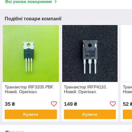
Всі умови повернення
Подібні товари компанії
Транзистор IRF3205 PBF.
Транзистор IRFP4110.
Тран
Новий. Оригінал.
Новий. Оригінал.
Нови
35
149
52
₴
₴
Купити
Купити