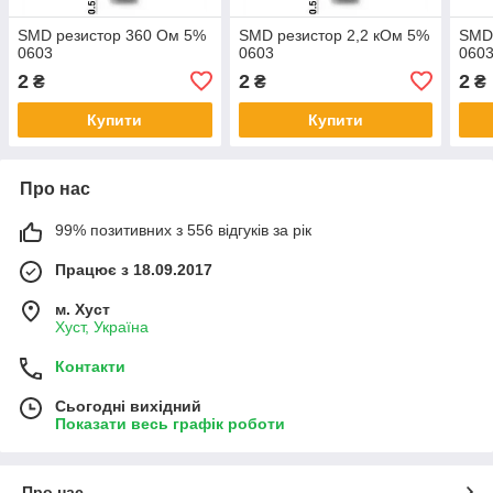
SMD резистор 360 Ом 5%
SMD резистор 2,2 кОм 5%
SMD 
0603
0603
060
2
2
2
₴
₴
₴
Купити
Купити
Про нас
99% позитивних з 556 відгуків за рік
Працює з 18.09.2017
м. Хуст
Хуст, Україна
Контакти
Сьогодні вихідний
Показати весь графік роботи
Про нас