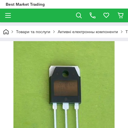
Best Market Trading
Товари та послуги
Активні електронны компоненти
Т