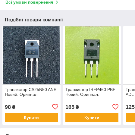
Всі умови повернення
Подібні товари компанії
Транзистор CS25N50 ANR.
Транзистор IRFP460 PBF.
Тра
Новий. Оригінал.
Новий. Оригінал.
ADL
98
165
125
₴
₴
Купити
Купити