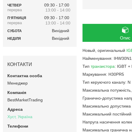
09:30
17:00
ЧЕТВЕР
13:00
14:00
09:30
17:00
ПʼЯТНИЦЯ
13:00
14:00
Вихідний
СУБОТА
Опис
Вихідний
НЕДІЛЯ
Новый, оригинальный
IG
Найменування: IHW30N
КОНТАКТИ
Тип
транзистора
: IGBT +
Маркування: H30PR5
Тип керуючого каналу: N
Менеджер
Максимальна потужність, 
Гранично-допустима напру
BestMarketTrading
Максимально допустима на
Максимальний постійний с
Хуст, Україна
Напруга насичення колекто
Максимальна гранична нап