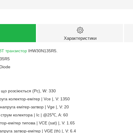
Характеристики
BT транзистор
IHW30N135R5.
135R5
 Diode
що розсіюється (Pc), W: 330
га колектор-емітер | Vce |, V: 1350
пруга емітер-затвор | Vge |, V: 20
трум колектора | Ic | @25℃, A: 60
р-емітер типова | VCE (sat) |, V: 1.65
руга затвор-емітер | VGE (th) |, V: 6.4