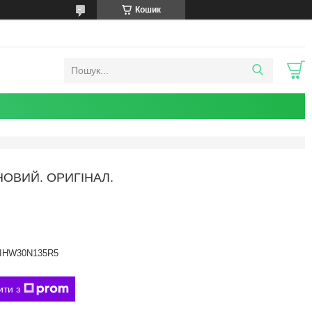
Кошик
НОВИЙ. ОРИГІНАЛ.
IHW30N135R5
ити з