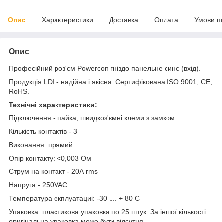
Опис
Характеристики
Доставка
Оплата
Умови п
Опис
Професійний роз'єм Powercon гніздо панельне синє (вхід).
Продукція LDI - надійна і якісна. Сертифікована ISO 9001, CE,
RoHS.
Технічні характеристики:
Підключення - пайка; швидкоз'ємні клеми з замком.
Кількість контактів - 3
Виконання: прямий
Опір контакту: <0,003 Ом
Струм на контакт - 20А rms
Напруга - 250VAC
Температура екплуатациі: -30 .... + 80 С
Упаковка: пластикова упаковка по 25 штук. За іншої кількості
оригінальна упаковка може бути відсутня.