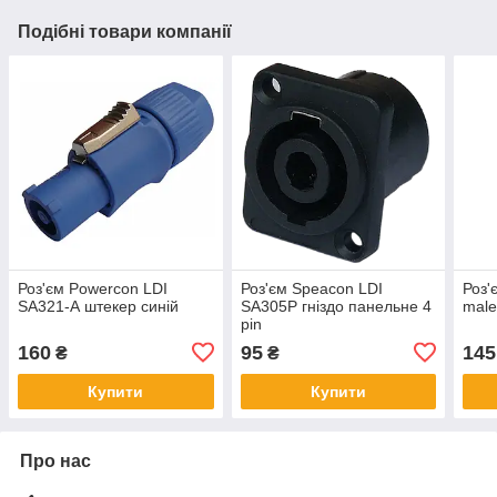
Подібні товари компанії
Роз'єм Powercon LDI
Роз'єм Speacon LDI
Роз'
SA321-А штекер синій
SA305P гніздо панельне 4
male
pin
160
95
145
₴
₴
Купити
Купити
Про нас