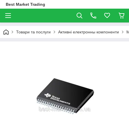
Best Market Trading
Товари та послуги
Активні електронны компоненти
М